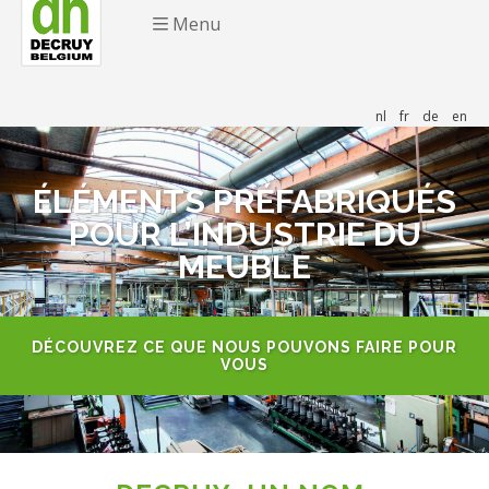
Menu
nl
fr
de
en
ÉLÉMENTS PRÉFABRIQUÉS
POUR L’INDUSTRIE DU
MEUBLE
DÉCOUVREZ CE QUE NOUS POUVONS FAIRE POUR
VOUS