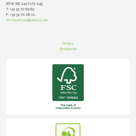
BTW BE 0407.172.049
T: +32 51 70 85 85
F: +32 51 70 28 01
dh-houthulst@decruy.be
Privacy
Disclaimer