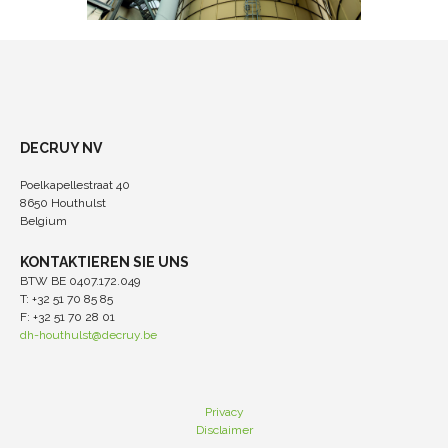
DECRUY NV
Poelkapellestraat 40
8650 Houthulst
Belgium
KONTAKTIEREN SIE UNS
BTW BE 0407.172.049
T: +32 51 70 85 85
F: +32 51 70 28 01
dh-houthulst@decruy.be
Privacy
Disclaimer