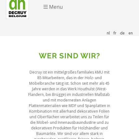
Menu
nl
fr
de
en
WER SIND WIR?
Decruy ist ein mittelgroßes familiales KMU mit
85 Mitarbeitern, das in der Holz- und
Möbelbranche tätig ist. Schon seit mehr als 45
Jahre werden in das Werk Houthulst (West-
Flandern, bei Brügge) im industriellen Maßstab
und mit modernesten Anlagen
Plattenmaterialien wie MDF und Spanplatten in
Kombination mit allerhand dekorativen Folien
und Oberflächen verarbeitet uns zu Teilen für
die Möbel- und Innenausbauindustrie und zu
dekorativen Produkten für Holzhändler und
Baumärkte. Wir sind vor allem stark in